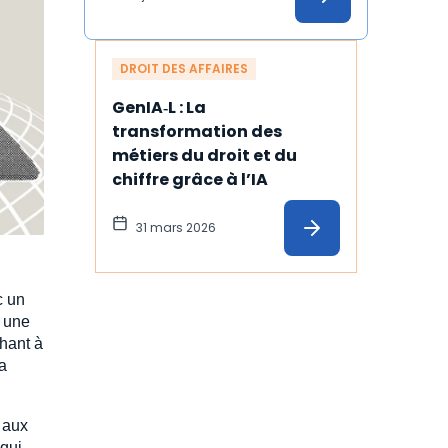
DROIT DES AFFAIRES
GenIA‑L : La 
transformation des 
métiers du droit et du 
chiffre grâce à l’IA
31 mars 2026
c un
t une
chant à
la
 aux
 qui