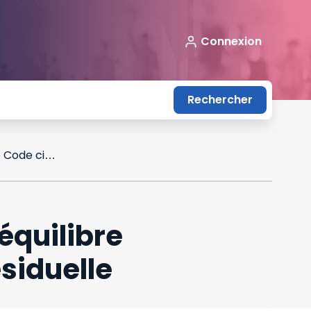
Connexion
Rechercher
Entre professionnels, l’application du déséquilibre significatif réprimé par le Code civil est résiduelle
équilibre
ésiduelle