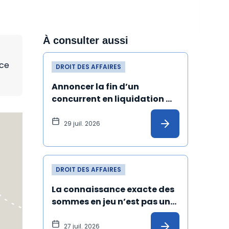
À consulter aussi
rce
DROIT DES AFFAIRES
Annoncer la fin d’un 
concurrent en liquidation 
judiciaire et de ses produits 
peut constituer un dol
29 juil. 2026
DROIT DES AFFAIRES
La connaissance exacte des 
sommes en jeu n’est pas une 
condition de validité de la 
transaction
27 juil. 2026