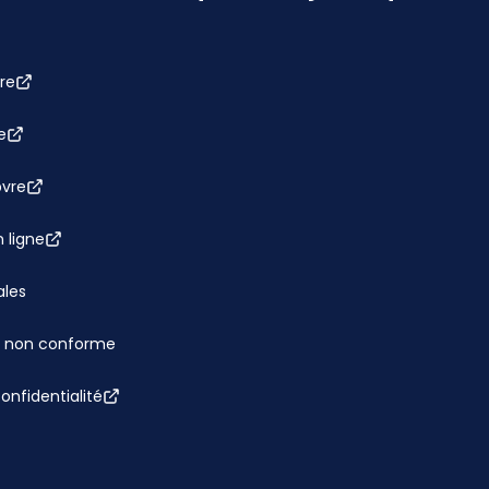
re
e
bvre
 ligne
ales
 : non conforme
confidentialité