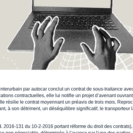
nterurbain par autocar conclut un contrat de sous-traitance ave
tions contractuelles, elle lui notifie un projet d’avenant ouvran
le résilie le contrat moyennant un préavis de trois mois. Repro
t, à son détriment, un déséquilibre significatif, le transporteur 
d. 2016-131 du 10-2-2016 portant réforme du droit des contrats),
use non négociable, déterminée à l'avance par l'une des parties,