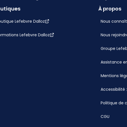
utiques
À propos
utique Lefebvre Dalloz
Nous connaît
ormations Lefebvre Dalloz
Nous rejoindr
Groupe Lefe
Assistance en
Mentions lég
Accessibilité
Politique de 
CGU