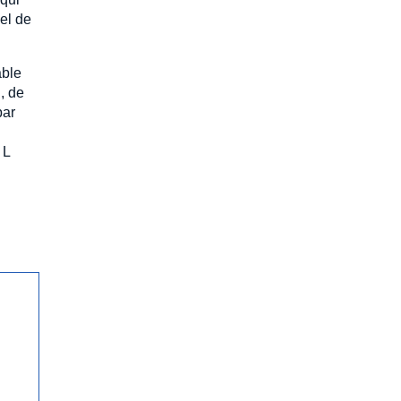
pel de
able
, de
par
 L