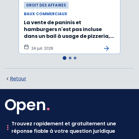
DROIT DES AFFAIRES
DROI
BAUX COMMERCIAUX
BAUX
La vente de paninis et
L'im
hamburgers n'est pas incluse
non r
dans un bail à usage de pizzeria,
forma
pâtes, salades
princ
24 juil. 2026
3 j
Retour
Trouvez rapidement et gratuitement une
réponse fiable à votre question juridique