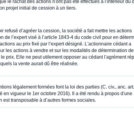
ue le rachat des actions n'ont pas été effectués à l'intérieur du 
on projet initial de cession à un tiers.
ir refusé d’agréer la cession, la société a fait mettre les actions
e l’expert visé à l’article 1843-4 du code civil pour en déterm
actions au prix fixé par l’expert désigné. L'actionnaire cédant a
ur les actions à vendre et sur les modalités de détermination de
er le prix. Elle ne peut utilement opposer au cédant l'agrément ré
quels la vente aurait dû être réalisée.
tions légalement formées font la loi des parties (C. civ., anc. art
ré en vigueur le 1er octobre 2016). Il a été rendu à propos d'une
on est transposable à d’autres formes sociales.