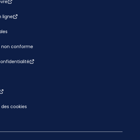
bvre
 ligne
ales
 : non conforme
confidentialité
 des cookies