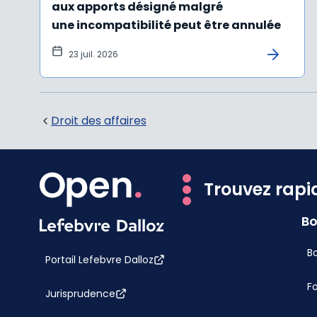
aux apports désigné malgré
une incompatibilité peut être annulée
23 juil. 2026
Droit des affaires
Trouvez rapi
Bo
Bo
Portail Lefebvre Dalloz
F
Jurisprudence