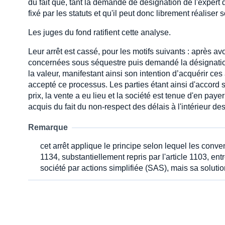
du fait que, tant la demande de désignation de l'expert q
fixé par les statuts et qu'il peut donc librement réaliser s
Les juges du fond ratifient cette analyse.
Leur arrêt est cassé, pour les motifs suivants : après avo
concernées sous séquestre puis demandé la désignation d
la valeur, manifestant ainsi son intention d’acquérir ces 
accepté ce processus. Les parties étant ainsi d'accord s
prix, la vente a eu lieu et la société est tenue d'en pay
acquis du fait du non-respect des délais à l'intérieur des
Remarque
cet arrêt applique le principe selon lequel les conven
1134, substantiellement repris par l'article 1103, ent
société par actions simplifiée (SAS), mais sa soluti