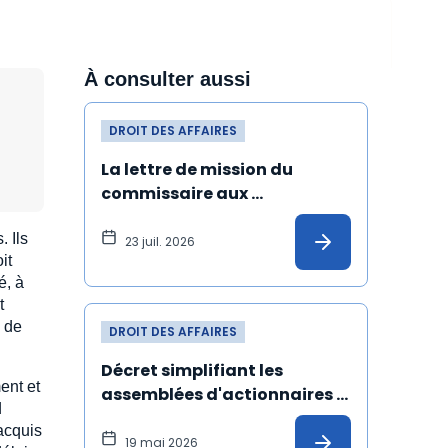
À consulter aussi
DROIT DES AFFAIRES
La lettre de mission du 
commissaire aux 
apports désigné malgré 
. Ils
une incompatibilité peut 
23 juil. 2026
it
être annulée
é, à
t
n de
DROIT DES AFFAIRES
Décret simplifiant les 
ent et
assemblées d'actionnaires : 
d
les précisions de l'Ansa
 acquis
19 mai 2026