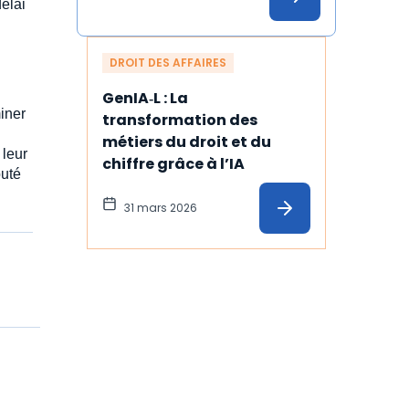
délai
DROIT DES AFFAIRES
GenIA‑L : La 
iner
transformation des 
métiers du droit et du 
 leur
chiffre grâce à l’IA
puté
31 mars 2026
.