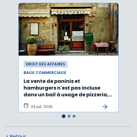
DROIT DES AFFAIRES
DROI
BAUX COMMERCIAUX
BAUX
La vente de paninis et
L'im
hamburgers n'est pas incluse
non r
dans un bail à usage de pizzeria,
forma
pâtes, salades
princ
24 juil. 2026
3 j
Retour