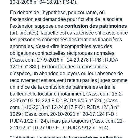
10-1-2006 n° 04-18.917 FS-D).
En dehors de l’hypothèse, peu courante, où
l’extension est demandée pour fictivité de la société,
l’extension suppose une
confusion des patrimoines
(art. précités), laquelle est caractérisée s’il existe entre
les personnes concernées des relations financières
anormales, c'est-à-dire incompatibles avec des
obligations contractuelles réciproques normales
(Cass. com. 27-9-2016 n° 14-29.278 F-PB : RJDA
12/16 n° 880). En fonction des circonstances
d’espèce, un abandon de loyers ou leur absence de
recouvrement est souvent retenu par les juges comme
un indice de la confusion de patrimoines entre le
bailleur et le locataire (notamment, Cass. com. 15-2-
2005 n° 03-13.224 F-D : RJDA 6/05 n° 726 ; Cass.
com. 1-10-2013 n° 12-24.817 F-D : RJDA 12/13 n°
1029 ; Cass. com. 20-10-2021 n° 20-17.124 F-D :
RJDA 1/22 n° 24), mais pas toujours (Cass. com. 21-
2-2012 n° 10-27.907 F-D : RJDA 5/12 n° 514).