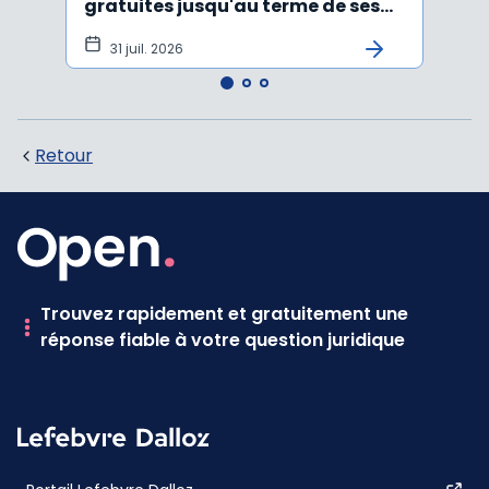
gratuites jusqu'au terme de ses
ayan
fonctions
léga
31 juil. 2026
22 
Retour
Trouvez rapidement et gratuitement une
réponse fiable à votre question juridique