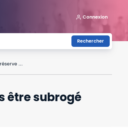
Connexion
Rechercher
Le prêteur qui paye le vendeur ne peut pas être subrogé dans la clause de réserve de propriété
s être subrogé