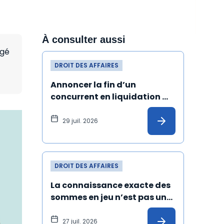
À consulter aussi
ogé
DROIT DES AFFAIRES
Annoncer la fin d’un 
concurrent en liquidation 
judiciaire et de ses produits 
peut constituer un dol
29 juil. 2026
DROIT DES AFFAIRES
La connaissance exacte des 
sommes en jeu n’est pas une 
condition de validité de la 
transaction
27 juil. 2026