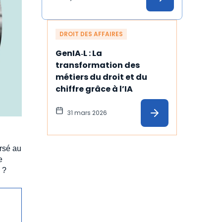
DROIT DES AFFAIRES
GenIA‑L : La 
transformation des 
métiers du droit et du 
chiffre grâce à l’IA
31 mars 2026
ersé au
e
 ?