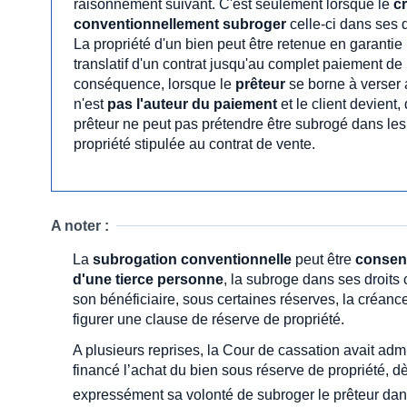
raisonnement suivant. C'est seulement lorsque le
c
conventionnellement subroger
celle-ci dans ses d
La propriété d'un bien peut être retenue en garantie 
translatif d'un contrat jusqu'au complet paiement de l
conséquence, lorsque le
prêteur
se borne à verser 
n'est
pas l'auteur du paiement
et le client devient
prêteur ne peut pas prétendre être subrogé dans les
propriété stipulée au contrat de vente.
A noter :
La
subrogation conventionnelle
peut être
consent
d'une tierce personne
, la subroge dans ses droits 
son bénéficiaire, sous certaines réserves, la créance
figurer une clause de réserve de propriété.
A plusieurs reprises, la Cour de cassation avait admi
financé l’achat du bien sous réserve de propriété, d
expressément sa volonté de subroger le prêteur dan