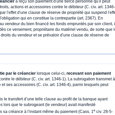
réancier
a reçu son paiement d'une tierce personne qu'il peut
roits, actions et accessoires contre le débiteur (C. civ. art. 1346-
par l'effet d'une clause de réserve de propriété qui suspend l'eff
'obligation qui en constitue la contrepartie (art. 2367). En
au vendeur du bien financé les fonds empruntés par son client, i
, dès ce versement, propriétaire du matériel vendu, de sorte que 
 droits du vendeur et se prévaloir d'une clause de réserve de
ie par le créancier
lorsque celui-ci,
recevant son paiement
contre le débiteur (C. civ. art. 1346-1). La subrogation transmet à
 et ses accessoires (C. civ. art. 1346-4), parmi lesquels peut
s le transfert d’une telle clause au profit de la banque ayant
ès lors que le subrogeant (le vendeur) avait manifesté
e
s sa créance à l'instant même du paiement (Cass. 1
civ. 28-5-