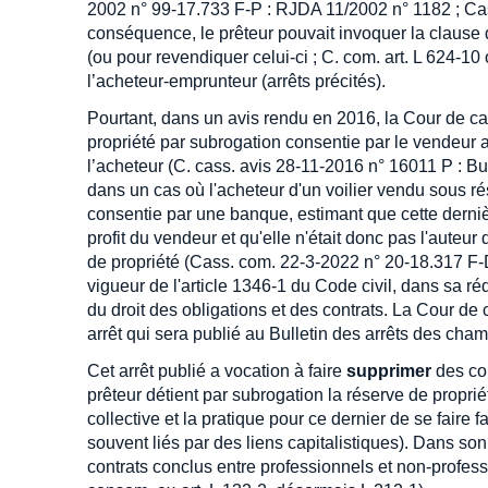
2002 n° 99-17.733 F-P : RJDA 11/2002 n° 1182 ; Ca
conséquence, le prêteur pouvait invoquer la clause 
(ou pour revendiquer celui-ci ; C. com. art. L 624-10
l’acheteur-emprunteur (arrêts précités).
Pourtant, dans un avis rendu en 2016, la Cour de ca
propriété par subrogation consentie par le vendeur a
l’acheteur (C. cass. avis 28-11-2016 n° 16011 P : Bull.
dans un cas où l'acheteur d'un voilier vendu sous rés
consentie par une banque, estimant que cette derniè
profit du vendeur et qu'elle n'était donc pas l'auteu
de propriété (Cass. com. 22-3-2022 n° 20-18.317 F-
vigueur de l'article 1346-1 du Code civil, dans sa r
du droit des obligations et des contrats. La Cour de 
arrêt qui sera publié au Bulletin des arrêts des cham
Cet arrêt publié a vocation à faire
supprimer
des con
prêteur détient par subrogation la réserve de proprié
collective et la pratique pour ce dernier de se faire
souvent liés par des liens capitalistiques). Dans so
contrats conclus entre professionnels et non-professi