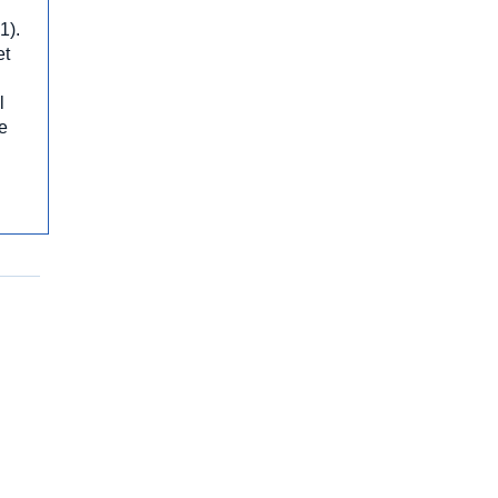
1).
et
l
le