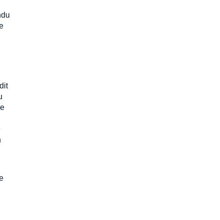
ndu
de
dit
u
ve
e
n
re