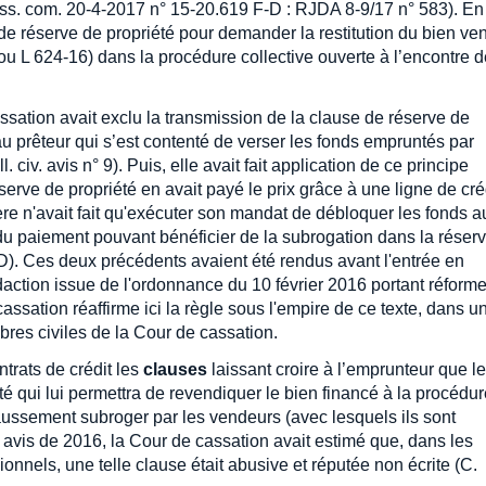
ss. com. 20-4-2017 n° 15-20.619 F-D : RJDA 8-9/17 n° 583). En
de réserve de propriété pour demander la restitution du bien ve
 ou L 624-16) dans la procédure collective ouverte à l’encontre 
ssation avait exclu la transmission de la clause de réserve de
u prêteur qui s’est contenté de verser les fonds empruntés par
 civ. avis n° 9). Puis, elle avait fait application de ce principe
erve de propriété en avait payé le prix grâce à une ligne de cré
re n'avait fait qu'exécuter son mandat de débloquer les fonds a
r du paiement pouvant bénéficier de la subrogation dans la réser
D). Ces deux précédents avaient été rendus avant l'entrée en
édaction issue de l'ordonnance du 10 février 2016 portant réform
cassation réaffirme ici la règle sous l'empire de ce texte, dans u
bres civiles de la Cour de cassation.
trats de crédit les
clauses
laissant croire à l’emprunteur que le
té qui lui permettra de revendiquer le bien financé à la procédu
 faussement subroger par les vendeurs (avec lesquels ils sont
n avis de 2016, la Cour de cassation avait estimé que, dans les
onnels, une telle clause était abusive et réputée non écrite (C.