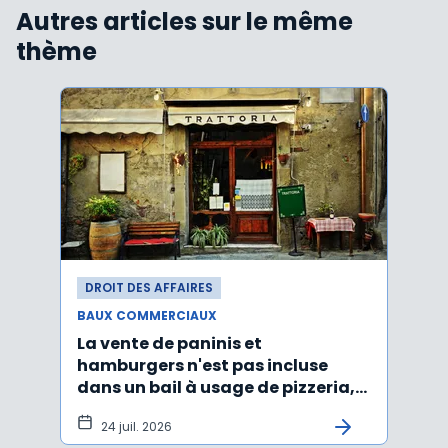
Autres articles sur le même
thème
DROIT DES AFFAIRES
DROI
BAUX COMMERCIAUX
BAUX
La vente de paninis et
L'im
hamburgers n'est pas incluse
non r
dans un bail à usage de pizzeria,
forma
pâtes, salades
princ
24 juil. 2026
3 j