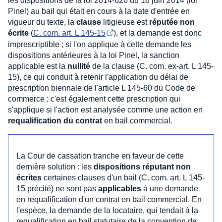
les dispositions de la loi 2014-626 du 18 juin 2014 (loi
Pinel) au bail qui était en cours à la date d'entrée en
vigueur du texte, la
clause
litigieuse est
réputée non
écrite
(
C. com. art. L 145-15
), et la demande est donc
imprescriptible ; si l'on applique à cette demande les
dispositions antérieures à la loi Pinel, la sanction
applicable est la
nullité
de la clause (C. com. ex-art. L 145-
15), ce qui conduit à retenir l'application du délai de
prescription biennale de l'article L 145-60 du Code de
commerce ; c'est également cette prescription qui
s'applique si l'action est analysée comme une action en
requalification du contrat
en bail commercial.
La Cour de cassation tranche en faveur de cette
dernière solution : les
dispositions réputant non
écrites
certaines clauses d'un bail (C. com. art. L 145-
15 précité) ne sont pas
applicables
à une demande
en requalification d'un contrat en bail commercial. En
l'espèce, la demande de la locataire, qui tendait à la
requalification en bail statutaire de la convention de