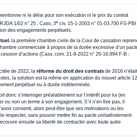
entionne ni le délai pour son exécution ni le prix du contrat
e
 RJDA 1/02 n° 25 ; Cass. 3
civ. 15-1-2003 n° 01-03.700 FS-PBI 
ition des engagements perpétuels.
tuel
, la première chambre civile de la Cour de cassation repren
a chambre commerciale à propos de la durée excessive d’un pact
 cession d’actions (Cass. com. 21-9-2022 n° 20-16.994 F-B :
itée de 2022, la
réforme du droit des contrats
de 2016 n’étai
tes, la solution est la même en application du nouvel article 1
agement perpétuel ou à durée indéterminée.
t donc s’interroger préalablement sur l’intérêt pour lui (en
xer ou non un terme à son engagement. S’il n’en fixe pas, il
avoir consenti, alors peut-être que ses motivations ou les
t le respecter, sans pouvoir mettre fin au pacte unilatéralement
l recouvre ensuite sa liberté de contracter avec toute autre