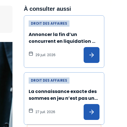
À consulter aussi
DROIT DES AFFAIRES
Annoncer la fin d’un 
concurrent en liquidation 
judiciaire et de ses produits 
peut constituer un dol
29 juil. 2026
DROIT DES AFFAIRES
La connaissance exacte des 
sommes en jeu n’est pas une 
condition de validité de la 
transaction
27 juil. 2026