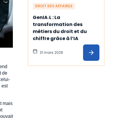
DROIT DES AFFAIRES
GenIA‑L : La 
transformation des 
métiers du droit et du 
chiffre grâce à l’IA
31 mars 2026
tend
t de
elui-
 est
at mais
nt
pouvait