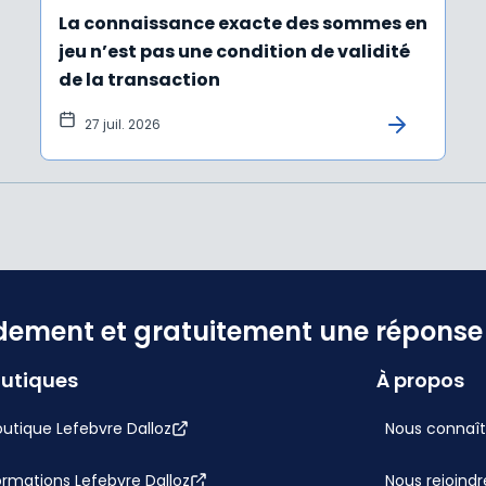
La connaissance exacte des sommes en
jeu n’est pas une condition de validité
de la transaction
27 juil. 2026
dement et gratuitement une réponse f
utiques
À propos
utique Lefebvre Dalloz
Nous connaît
ormations Lefebvre Dalloz
Nous rejoindr