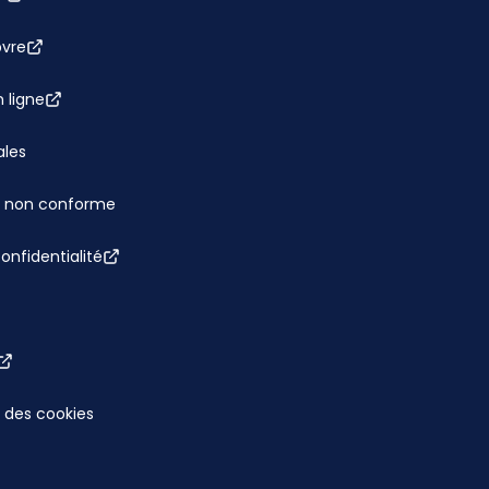
bvre
 ligne
ales
 : non conforme
confidentialité
 des cookies