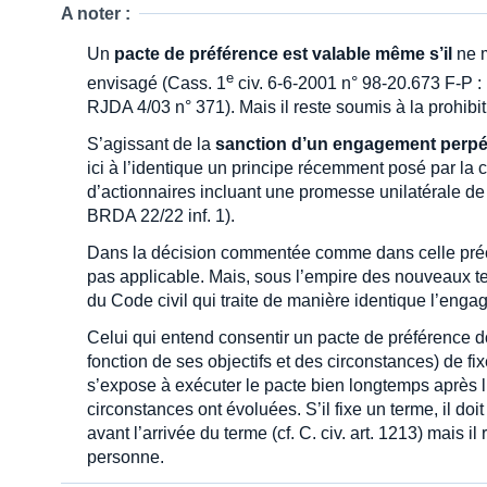
A noter :
Un
pacte de préférence est valable même s’il
ne m
e
envisagé (Cass. 1
civ. 6-6-2001 n° 98-20.673 F-P :
RJDA 4/03 n° 371). Mais il reste soumis à la prohib
S’agissant de la
sanction d’un engagement perpé
ici à l’identique un principe récemment posé par l
d’actionnaires incluant une promesse unilatérale de
BRDA 22/22 inf. 1).
Dans la décision commentée comme dans celle préc
pas applicable. Mais, sous l’empire des nouveaux tex
du Code civil qui traite de manière identique l’eng
Celui qui entend consentir un pacte de préférence doi
fonction de ses objectifs et des circonstances) de fi
s’expose à exécuter le pacte bien longtemps après l’
circonstances ont évoluées. S’il fixe un terme, il doi
avant l’arrivée du terme (cf. C. civ. art. 1213) mais i
personne.