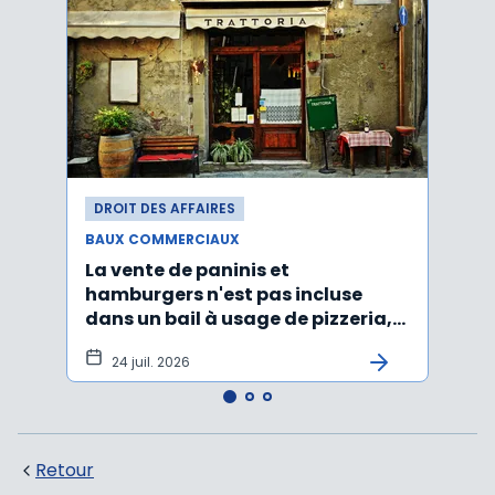
DROIT DES AFFAIRES
DROI
BAUX COMMERCIAUX
BAUX
La vente de paninis et
L'im
hamburgers n'est pas incluse
non r
dans un bail à usage de pizzeria,
forma
pâtes, salades
princ
24 juil. 2026
3 j
Retour