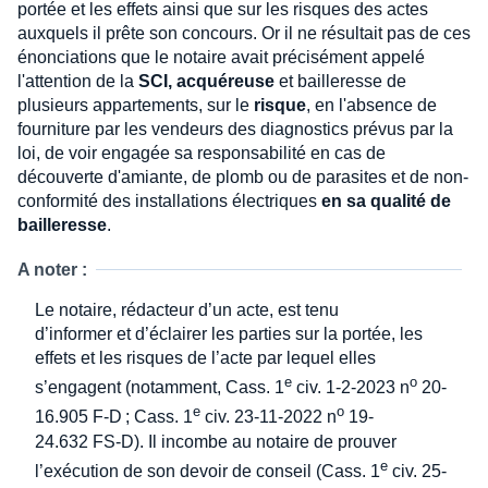
portée et les effets ainsi que sur les risques des actes
auxquels il prête son concours. Or il ne résultait pas de ces
énonciations que le notaire avait précisément appelé
l'attention de la
SCI, acquéreuse
et bailleresse de
plusieurs appartements, sur le
risque
, en l'absence de
fourniture par les vendeurs des diagnostics prévus par la
loi, de voir engagée sa responsabilité en cas de
découverte d'amiante, de plomb ou de parasites et de non-
conformité des installations électriques
en sa qualité de
bailleresse
.
A noter :
Le notaire, rédacteur d’un acte, est tenu
d’informer et d’éclairer les parties sur la portée, les
effets et les risques de l’acte par lequel elles
e
o
s’engagent (notamment, Cass. 1
civ. 1-2-2023 n
20-
e
o
16.905 F-D ; Cass. 1
civ. 23-11-2022 n
19-
24.632 FS-D). Il incombe au notaire de prouver
e
l’exécution de son devoir de conseil (Cass. 1
civ. 25-