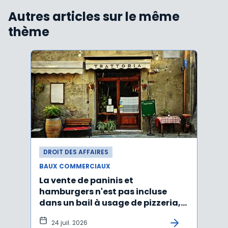
Autres articles sur le même
thème
DROIT DES AFFAIRES
DROI
BAUX COMMERCIAUX
BAUX
La vente de paninis et
L'im
hamburgers n'est pas incluse
non r
dans un bail à usage de pizzeria,
forma
pâtes, salades
princ
24 juil. 2026
3 j