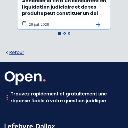
Annoncer la fin d’un concurrent en
La c
liquidation judiciaire et de ses
somm
produits peut constituer un dol
condi
tran
29 juil. 2026
27 
Retour
Trouvez rapidement et gratuitement une
réponse fiable à votre question juridique