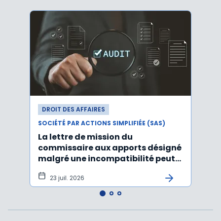
DROIT DES AFFAIRES
DROI
SOCIÉTÉ PAR ACTIONS SIMPLIFIÉE (SAS)
SOCIÉT
La lettre de mission du
Décr
commissaire aux apports désigné
d'act
malgré une incompatibilité peut
l'An
être annulée
23 juil. 2026
19