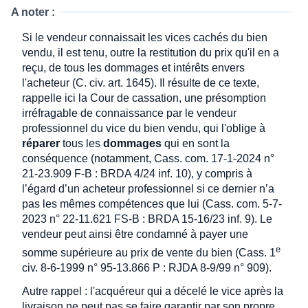
A noter :
Si le vendeur connaissait les vices cachés du bien
vendu, il est tenu, outre la restitution du prix qu'il en a
reçu, de tous les dommages et intérêts envers
l'acheteur (C. civ. art. 1645). Il résulte de ce texte,
rappelle ici la Cour de cassation, une présomption
irréfragable de connaissance par le vendeur
professionnel du vice du bien vendu, qui l'oblige à
réparer
tous les
dommages
qui en sont la
conséquence (notamment, Cass. com. 17-1-2024 n°
21-23.909 F-B : BRDA 4/24 inf. 10), y compris à
l’égard d’un acheteur professionnel si ce dernier n’a
pas les mêmes compétences que lui (Cass. com. 5-7-
2023 n° 22-11.621 FS-B : BRDA 15-16/23 inf. 9). Le
vendeur peut ainsi être condamné à payer une
e
somme supérieure au prix de vente du bien (Cass. 1
civ. 8-6-1999 n° 95-13.866 P : RJDA 8-9/99 n° 909).
Autre rappel : l'acquéreur qui a décelé le vice après la
livraison ne peut pas se faire garantir par son propre