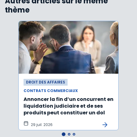
Autres articles sur le même
thème
DROIT DES AFFAIRES
DROI
CONTRATS COMMERCIAUX
CONT
Annoncer la fin d’un concurrent en
La c
liquidation judiciaire et de ses
somm
produits peut constituer un dol
condi
tran
29 juil. 2026
27 