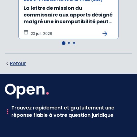
La lettre de mission du
Décr
commissaire aux apports désigné
d'act
malgré une incompatibilité peut
l'An
être annulée
23 juil. 2026
19
Retour
Trouvez rapidement et gratuitement une
réponse fiable à votre question juridique