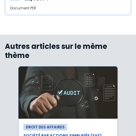
Document PDF
Autres articles sur le même
thème
DROIT DES AFFAIRES
DROI
SOCIÉTÉ PAR ACTIONS SIMPLIFIÉE (SAS)
SOCIÉT