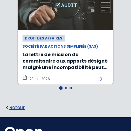
DROIT DES AFFAIRES
DROI
SOCIÉTÉ PAR ACTIONS SIMPLIFIÉE (SAS)
SOCIÉT
La lettre de mission du
Décr
commissaire aux apports désigné
d'act
malgré une incompatibilité peut
l'An
être annulée
23 juil. 2026
19
Retour