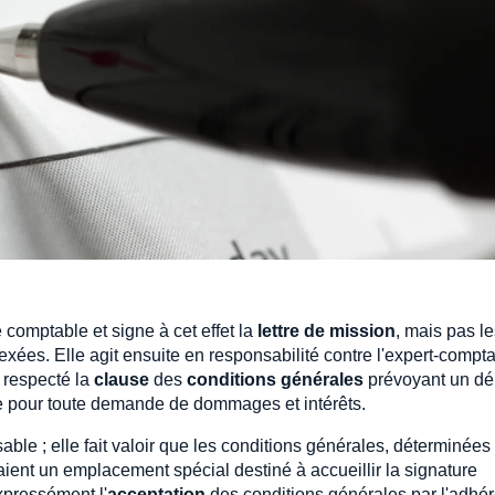
 comptable et signe à cet effet la
lettre de mission
, mais pas l
exées. Elle agit ensuite en responsabilité contre l'expert-compta
r respecté la
clause
des
conditions générales
prévoyant un dé
stre pour toute demande de dommages et intérêts.
sable ; elle fait valoir que les conditions générales, déterminées
ient un emplacement spécial destiné à accueillir la signature
xpressément l'
acceptation
des conditions générales par l'adhér