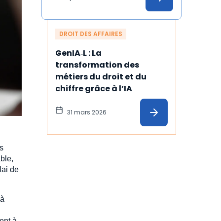
DROIT DES AFFAIRES
GenIA‑L : La 
transformation des 
métiers du droit et du 
chiffre grâce à l’IA
31 mars 2026
es
ble,
lai de
 à
ent à