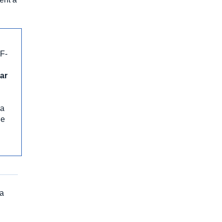
 F-
ar
la
de
la