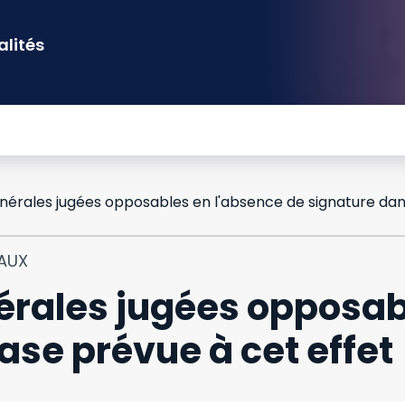
alités
IAUX
érales jugées opposab
ase prévue à cet effet