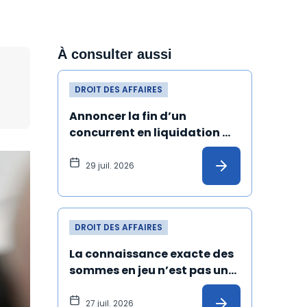
À consulter aussi
DROIT DES AFFAIRES
Annoncer la fin d’un 
concurrent en liquidation 
judiciaire et de ses produits 
peut constituer un dol
29 juil. 2026
DROIT DES AFFAIRES
La connaissance exacte des 
sommes en jeu n’est pas une 
condition de validité de la 
transaction
27 juil. 2026