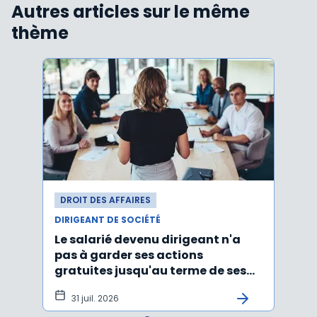
Autres articles sur le même
thème
DROIT DES AFFAIRES
DROI
DIRIGEANT DE SOCIÉTÉ
DIRIG
Le salarié devenu dirigeant n'a
Faut
pas à garder ses actions
d’un
gratuites jusqu'au terme de ses
ayan
fonctions
léga
31 juil. 2026
22 