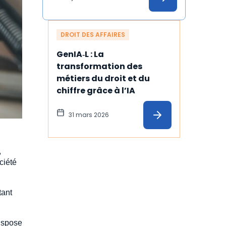
légales
DROIT DES AFFAIRES
GenIA‑L : La 
transformation des 
métiers du droit et du 
chiffre grâce à l’IA
31 mars 2026
,
ciété
tant
dispose