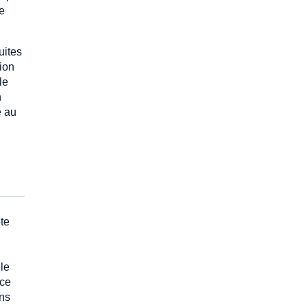
e
uites
tion
le
n
e au
te
lle
nce
ons