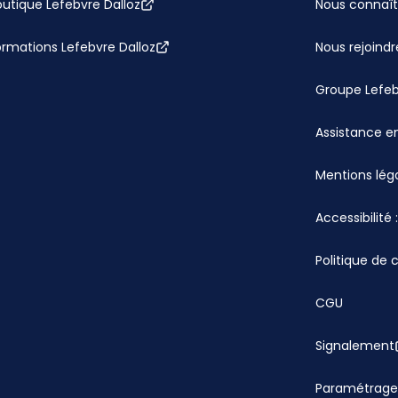
utique Lefebvre Dalloz
Nous connaît
ormations Lefebvre Dalloz
Nous rejoindr
Groupe Lefe
Assistance en
Mentions lég
Accessibilité
Politique de 
CGU
Signalement
Paramétrage