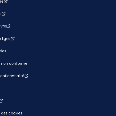
re
e
bvre
 ligne
ales
 : non conforme
confidentialité
 des cookies