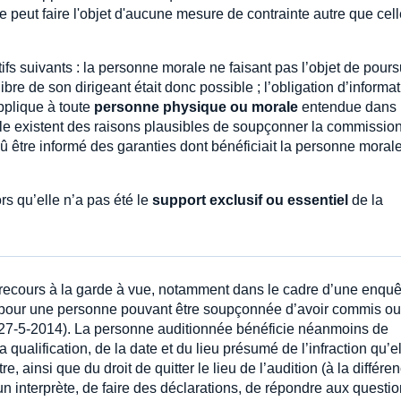
 peut faire l'objet d'aucune mesure de contrainte autre que cell
s suivants : la personne morale ne faisant pas l’objet de pours
libre de son dirigeant était donc possible ; l’obligation d’informa
pplique à toute
personne physique ou morale
entendue dans 
lle existent des raisons plausibles de soupçonner la commissio
t dû être informé des garanties dont bénéficiait la personne moral
rs qu’elle n’a pas été le
support exclusif ou essentiel
de la
e recours à la garde à vue, notamment dans le cadre d’une enquê
re, pour une personne pouvant être soupçonnée d’avoir commis ou
, 27-5-2014). La personne auditionnée bénéficie néanmoins de
a qualification, de la date et du lieu présumé de l’infraction qu’e
ainsi que du droit de quitter le lieu de l’audition (à la différe
un interprète, de faire des déclarations, de répondre aux questi