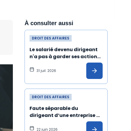
À consulter aussi
DROIT DES AFFAIRES
Le salarié devenu dirigeant 
n'a pas à garder ses actions 
gratuites jusqu'au terme de 
ses fonctions
31 juil. 2026
DROIT DES AFFAIRES
Faute séparable du 
dirigeant d’une entreprise 
de spectacles ayant 
manqué à ses obligations 
22 juin 2026