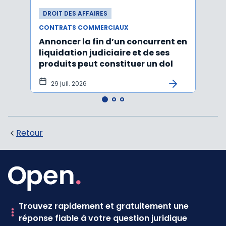
DROIT DES AFFAIRES
DROI
CONTRATS COMMERCIAUX
CONT
Annoncer la fin d’un concurrent en
La c
liquidation judiciaire et de ses
somm
produits peut constituer un dol
condi
tran
29 juil. 2026
27 
Retour
Trouvez rapidement et gratuitement une
réponse fiable à votre question juridique