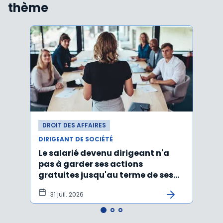
thème
DROIT DES AFFAIRES
DROI
DIRIGEANT DE SOCIÉTÉ
DIRIG
Le salarié devenu dirigeant n'a
Faut
pas à garder ses actions
d’un
gratuites jusqu'au terme de ses
ayan
fonctions
léga
31 juil. 2026
22 