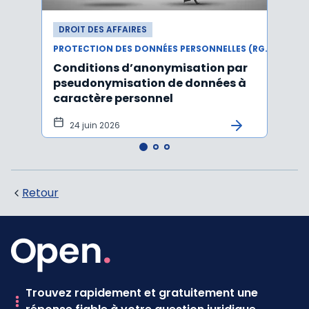
DROIT DES AFFAIRES
DROI
PROTECTION DES DONNÉES PERSONNELLES (RGPD)
Conditions d’anonymisation par
Viol
pseudonymisation de données à
pers
caractère personnel
l'in
pers
24 juin 2026
12 
Retour
Trouvez rapidement et gratuitement une