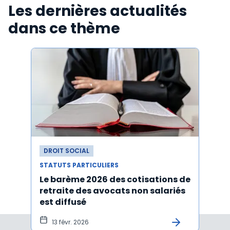
Les dernières actualités
dans ce thème
DROIT SOCIAL
DROI
STATUTS PARTICULIERS
STATU
Le barème 2026 des cotisations de
Avoca
retraite des avocats non salariés
cotis
est diffusé
est d
13 févr. 2026
6 f