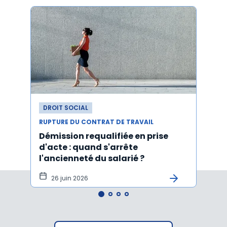
DROIT SOCIAL
DROI
RUPTURE DU CONTRAT DE TRAVAIL
RUPTU
Démission requalifiée en prise
Délai
d'acte : quand s'arrête
en c
l'ancienneté du salarié ?
fond
illus
26 juin 2026
21