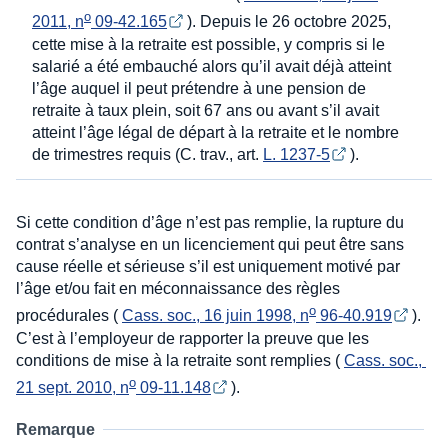
o
2011, n
 09-42.165
). Depuis le 26 octobre 2025,
cette mise à la retraite est possible, y compris si le
salarié a été embauché alors qu’il avait déjà atteint
l’âge auquel il peut prétendre à une pension de
retraite à taux plein, soit 67 ans ou avant s’il avait
atteint l’âge légal de départ à la retraite et le nombre
de trimestres requis (C. trav., art.
L. 1237-5
).
Si cette condition d’âge n’est pas remplie, la rupture du
contrat s’analyse en un licenciement qui peut être sans
cause réelle et sérieuse s’il est uniquement motivé par
l’âge et/ou fait en méconnaissance des règles
o
procédurales (
Cass. soc., 16 juin 1998, n
 96-40.919
).
C’est à l’employeur de rapporter la preuve que les
conditions de mise à la retraite sont remplies (
Cass. soc., 
o
21 sept. 2010, n
 09-11.148
).
Remarque