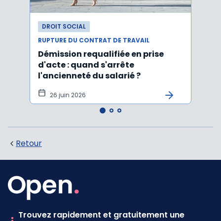
DROIT SOCIAL
DROI
RUPTURE DU CONTRAT DE TRAVAIL
RUPTU
Démission requalifiée en prise
Délai
d'acte : quand s'arrête
en c
l'ancienneté du salarié ?
fond
illus
26 juin 2026
21
Retour
Trouvez rapidement et gratuitement une