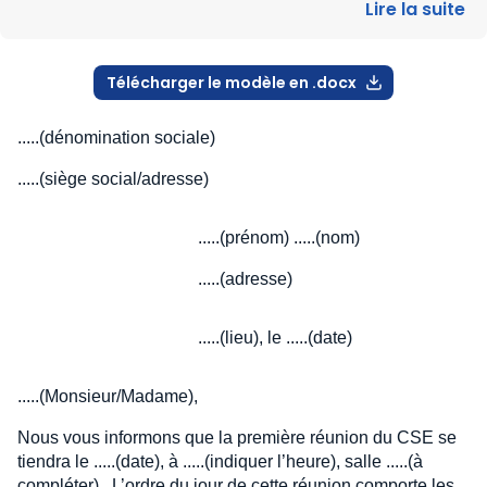
Lire la suite
Télécharger le modèle en .docx
.....(dénomination sociale)
.....(siège social/adresse)
.....(prénom) .....(nom)
.....(adresse)
.....(lieu), le .....(date)
.....(Monsieur/Madame),
Nous vous informons que la première réunion du CSE se
tiendra le .....(date), à .....(indiquer l’heure), salle .....(à
compléter) . L’ordre du jour de cette réunion comporte les