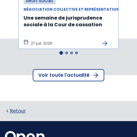
DROIT SOCIAL
DROI
NÉGOCIATION COLLECTIVE ET REPRÉSENTATION DU PERSONNEL
Une semaine de jurisprudence
Le CS
sociale à la Cour de cassation
activ
sala
tem
27 juil. 2026
1 j
Voir toute l'actualité
Retour