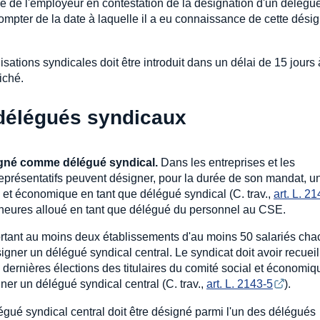
tive de l'employeur en contestation de la désignation d'un délégu
 compter de la date à laquelle il a eu connaissance de cette dési
nisations syndicales doit être introduit dans un délai de 15 jours 
iché.
 délégués syndicaux
igné comme délégué syndical.
Dans les entreprises et les
représentatifs peuvent désigner, pour la durée de son mandat, u
et économique en tant que délégué syndical (C. trav.,
art. L. 2
d'heures alloué en tant que délégué du personnel au CSE.
tant au moins deux établissements d'au moins 50 salariés cha
igner un délégué syndical central. Le syndicat doit avoir recueil
dernières élections des titulaires du comité social et économiq
ner un délégué syndical central (C. trav.,
art. L. 2143-5
).
égué syndical central doit être désigné parmi l'un des délégués