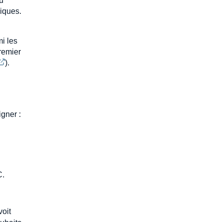
ou
viques.
mi les
remier
).
gner :
C.
oit