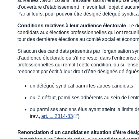
suivantes : avoir 18 ans ; travailler dans l'entreprise 
d'ouverture d'établissement) ; n'avoir fait l'objet d'aucu
Par ailleurs, pour pouvoir être désigné délégué syndical,
Conditions relatives à leur audience électorale.
Le dé
candidats aux élections professionnelles qui ont recue
tour des dernières élections au comité social et économi
Si aucun des candidats présentés par l'organisation syn
d'audience électorale ou s'il ne reste, dans l'entrepris
professionnelles qui remplit cette condition, ou si l'en
renoncent par écrit à leur droit d'être désignés délégué
un délégué syndical parmi les autres candidats ;
ou, à défaut, parmi ses adhérents au sein de l'entr
ou parmi ses anciens élus ayant atteint la limite
trav.,
art. L. 2314-33
).
Renonciation d'un candidat en situation d'être dési