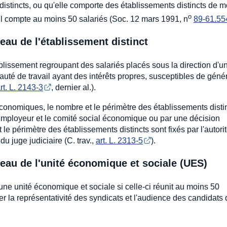
istincts, ou qu'elle comporte des établissements distincts de m
o
ul compte au moins 50 salariés (Soc. 12 mars 1991, n
89-61.55
eau de l'établissement distinct
blissement regroupant des salariés placés sous la direction d'u
uté de travail ayant des intérêts propres, susceptibles de géné
rt. L. 2143-3
, dernier al.).
onomiques, le nombre et le périmètre des établissements disti
l'employeur et le comité social économique ou par une décision
 le périmètre des établissements distincts sont fixés par l'autori
u juge judiciaire (C. trav.,
art. L. 2313-5
).
eau de l'unité économique et sociale (UES)
ne unité économique et sociale si celle-ci réunit au moins 50
er la représentativité des syndicats et l'audience des candidats