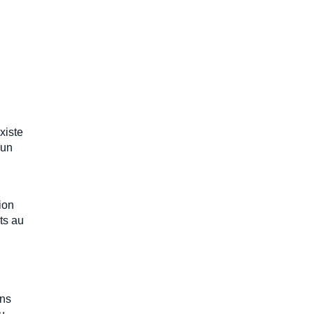
xiste
 un
ion
ts au
ons