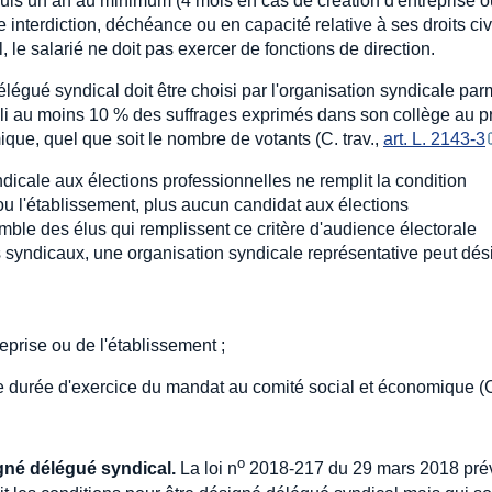
depuis un an au minimum (4 mois en cas de création d'entreprise 
ne interdiction, déchéance ou en capacité relative à ses droits ci
 le salarié ne doit pas exercer de fonctions de direction.
légué syndical doit être choisi par l'organisation syndicale par
illi au moins 10 % des suffrages exprimés dans son collège au p
que, quel que soit le nombre de votants (C. trav.,
art. L. 2143-3
dicale aux élections professionnelles ne remplit la condition
e ou l'établissement, plus aucun candidat aux élections
semble des élus qui remplissent ce critère d'audience électorale
s syndicaux, une organisation syndicale représentative peut dési
eprise ou de l'établissement ;
 de durée d'exercice du mandat au comité social et économique (
o
gné délégué syndical.
La loi n
2018-217 du 29 mars 2018 prév