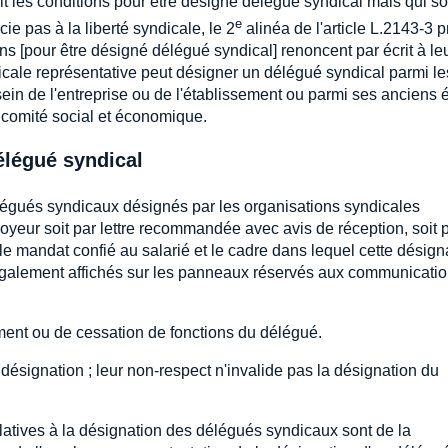
lit les conditions pour être désigné délégué syndical mais qui s
e
ie pas à la liberté syndicale, le 2
alinéa de l'article L.2143-3 p
ns [pour être désigné délégué syndical] renoncent par écrit à leu
icale représentative peut désigner un délégué syndical parmi le
sein de l'entreprise ou de l'établissement ou parmi ses anciens 
u comité social et économique.
élégué syndical
gués syndicaux désignés par les organisations syndicales
oyeur soit par lettre recommandée avec avis de réception, soit 
 le mandat confié au salarié et le cadre dans lequel cette désign
également affichés sur les panneaux réservés aux communicati
nt ou de cessation de fonctions du délégué.
a désignation ; leur non-respect n'invalide pas la désignation du
latives à la désignation des délégués syndicaux sont de la