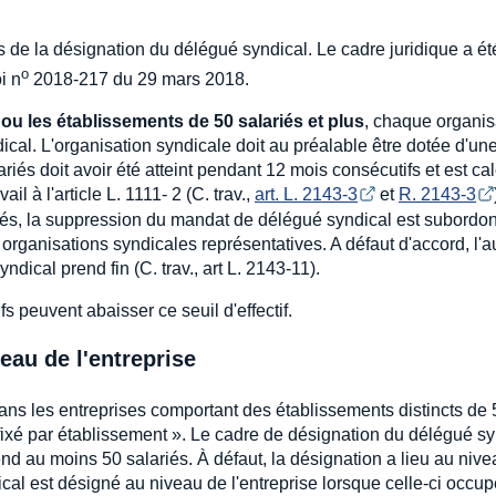
ns de la désignation du délégué syndical. Le cadre juridique a ét
o
i n
2018-217 du 29 mars 2018.
 ou les établissements de 50 salariés et plus
, chaque organis
cal. L'organisation syndicale doit au préalable être dotée d'un
lariés doit avoir été atteint pendant 12 mois consécutifs et est ca
l à l'article L. 1111- 2 (C. trav.,
art. L. 2143-3
et
R. 2143-3
és, la suppression du mandat de délégué syndical est subordo
rganisations syndicales représentatives. A défaut d'accord, l'au
dical prend fin (C. trav., art L. 2143-11).
s peuvent abaisser ce seuil d'effectif.
eau de l'entreprise
dans les entreprises comportant des établissements distincts de 
fixé par établissement ». Le cadre de désignation du délégué sy
end au moins 50 salariés. À défaut, la désignation a lieu au niv
cal est désigné au niveau de l'entreprise lorsque celle-ci occu