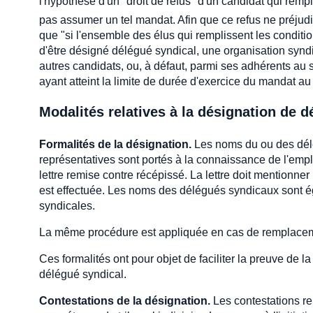
l'hypothèse d'un "droit de refus" d'un candidat qui remp
pas assumer un tel mandat. Afin que ce refus ne préjudic
que "si l'ensemble des élus qui remplissent les conditio
d'être désigné délégué syndical, une organisation synd
autres candidats, ou, à défaut, parmi ses adhérents au 
ayant atteint la limite de durée d'exercice du mandat a
Modalités relatives à la désignation de d
Formalités de la désignation.
Les noms du ou des délé
représentatives sont portés à la connaissance de l'empl
lettre remise contre récépissé. La lettre doit mentionner
est effectuée. Les noms des délégués syndicaux sont 
syndicales.
La même procédure est appliquée en cas de remplaceme
Ces formalités ont pour objet de faciliter la preuve de l
délégué syndical.
Contestations de la désignation.
Les contestations re