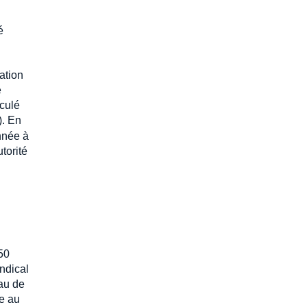
é
ation
e
lculé
). En
nnée à
torité
50
ndical
eau de
pe au