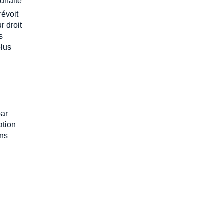
ouhaite
révoit
r droit
s
élus
par
ation
ons