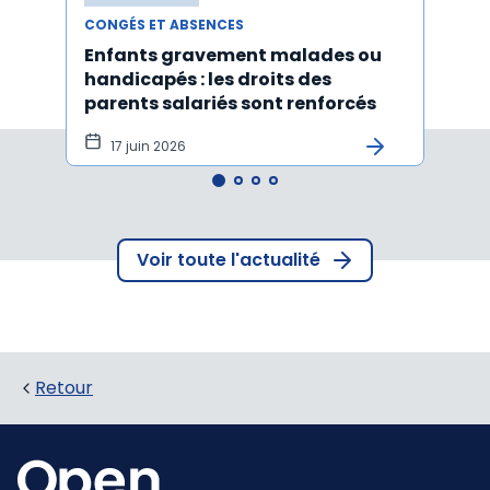
CONGÉS ET ABSENCES
CONGÉ
Enfants gravement malades ou
Cong
handicapés : les droits des
pour 
parents salariés sont renforcés
disp
17 juin 2026
10 
Voir toute l'actualité
Retour