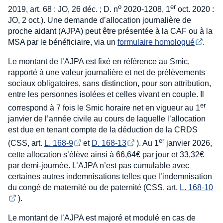
o
er
2019, art. 68 : JO, 26 déc. ; D. n
2020-1208, 1
oct. 2020 :
JO, 2 oct.). Une demande d’allocation journalière de
proche aidant (AJPA) peut être présentée à la CAF ou à la
MSA par le bénéficiaire, via un
formulaire homologué
.
Le montant de l’AJPA est fixé en référence au Smic,
rapporté à une valeur journalière et net de prélèvements
sociaux obligatoires, sans distinction, pour son attribution,
entre les personnes isolées et celles vivant en couple. Il
er
correspond à 7 fois le Smic horaire net en vigueur au 1
janvier de l’année civile au cours de laquelle l’allocation
est due en tenant compte de la déduction de la CRDS
er
(CSS, art.
L. 168-9
et
D. 168-13
). Au 1
janvier 2026,
cette allocation s’élève ainsi à 66,64€ par jour et 33,32€
par demi-journée. L’AJPA n’est pas cumulable avec
certaines autres indemnisations telles que l’indemnisation
du congé de maternité ou de paternité (CSS, art.
L. 168-10
).
Le montant de l’AJPA est majoré et modulé en cas de