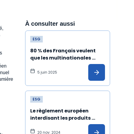
À consulter aussi
é,
s
ESG
80 % des Français veulent 
s
que les multinationales 
s'engagent dans le respect 
péen
du climat et des droits 
5 juin 2025
anuel
humains
umière
ESG
Le règlement européen 
interdisant les produits 
issus du travail forcé est 
définitivement adopté !
20 nov. 2024