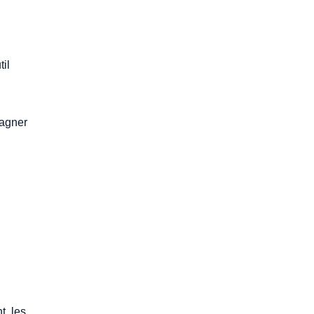
til
pagner
t, les