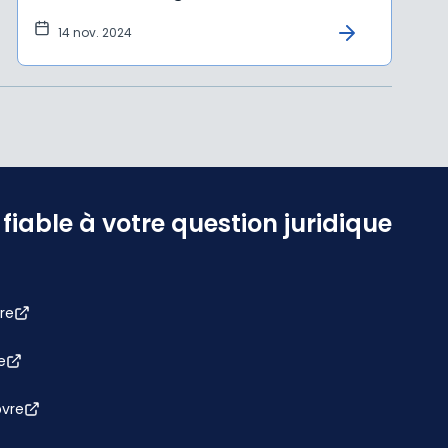
14 nov. 2024
iable à votre question juridique
re
e
bvre