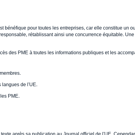
t bénéfique pour toutes les entreprises, car elle constitue un ou
responsable, rétablissant ainsi une concurrence équitable. Une
'accès des PME à toutes les informations publiques et les accom
s membres.
s langues de l'UE.
r les PME.
texte après sa publication au Journal officiel de l'UE. Cependan