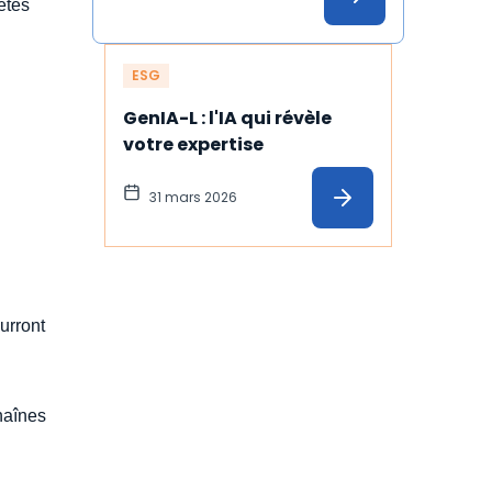
êtes
ESG
GenIA-L : l'IA qui révèle 
votre expertise
31 mars 2026
urront
chaînes