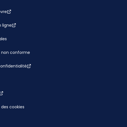
bvre
 ligne
ales
 : non conforme
confidentialité
 des cookies