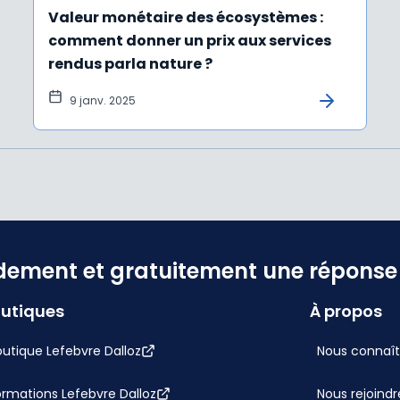
Valeur monétaire des écosystèmes :
comment donner un prix aux services
rendus parla nature ?
9 janv. 2025
dement et gratuitement une réponse f
utiques
À propos
utique Lefebvre Dalloz
Nous connaît
ormations Lefebvre Dalloz
Nous rejoindr