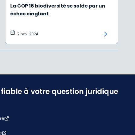
La COP 16 biodiversité se solde par un
échec cinglant
7 nov. 2024
iable à votre question juridique
re
e