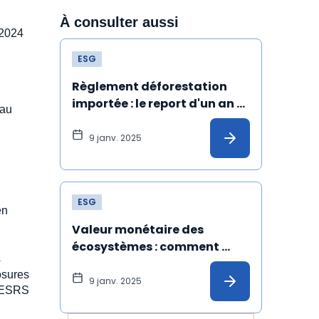
À consulter aussi
é 2024
ESG
Règlement déforestation 
importée : le report d'un an 
 au
officialisé
9 janv. 2025
ESG
en
Valeur monétaire des 
écosystèmes : comment 
s
donner un prix aux services 
osures
rendus parla nature ?
9 janv. 2025
 (ESRS