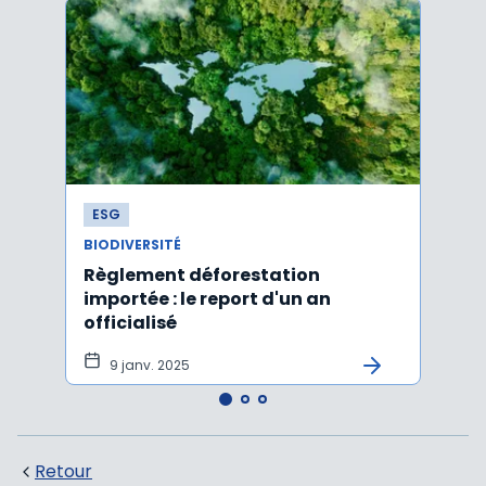
ESG
ESG
BIODIVERSITÉ
BIODI
Règlement déforestation
Vale
importée : le report d'un an
écos
officialisé
un pr
natu
9 janv. 2025
9 j
Retour