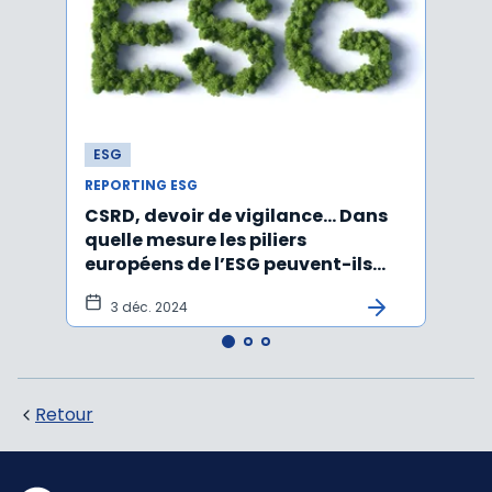
ESG
ESG
REPORTING ESG
REPOR
CSRD, devoir de vigilance… Dans
CSRD 
quelle mesure les piliers
jour 
européens de l’ESG peuvent-ils
certi
être rabotés ?
3 déc. 2024
20
Retour