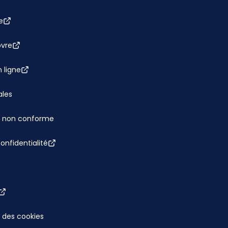
e
bvre
 ligne
ales
 : non conforme
confidentialité
 des cookies