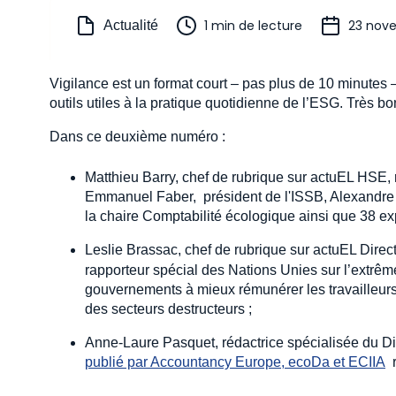
1 min de lecture
23 nov
Actualité
Vigilance est un format court – pas plus de 10 minutes 
outils utiles à la pratique quotidienne de l’ESG. Très b
Dans ce deuxième numéro :
Matthieu Barry, chef de rubrique sur actuEL HSE, re
Emmanuel Faber, président de l'ISSB, Alexandre 
la chaire Comptabilité écologique ainsi que 38 e
Leslie Brassac, chef de rubrique sur actuEL Direc
rapporteur spécial des Nations Unies sur l’extrêm
gouvernements à mieux rémunérer les travailleurs d
des secteurs destructeurs ;
Anne-Laure Pasquet, rédactrice spécialisée du Di
publié par Accountancy Europe, ecoDa et ECIIA
r