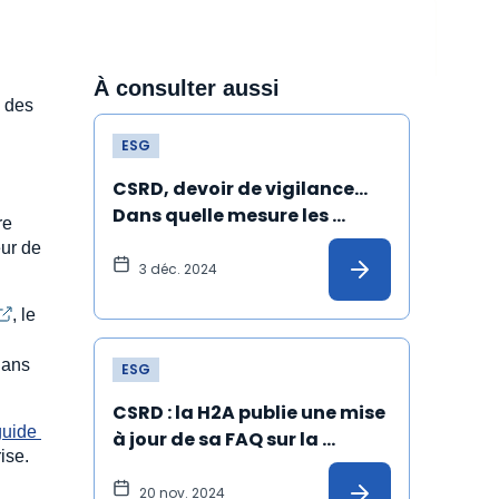
À consulter aussi
e des
ESG
CSRD, devoir de vigilance… 
Dans quelle mesure les 
re
piliers européens de l’ESG 
ur de
peuvent-ils être rabotés ?
3 déc. 2024
, le
dans
ESG
CSRD : la H2A publie une mise 
guide 
à jour de sa FAQ sur la 
rise.
mission de certification
20 nov. 2024