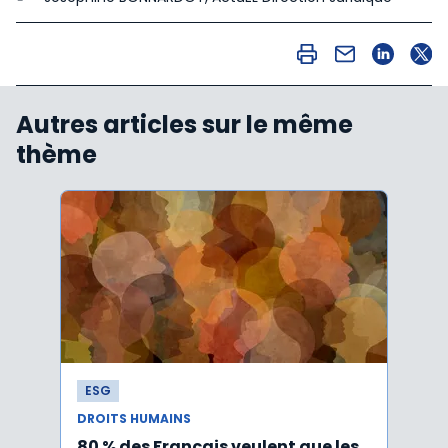
Autres articles sur le même
thème
ESG
ESG
DROITS HUMAINS
DROIT
80 % des Français veulent que les
Le r