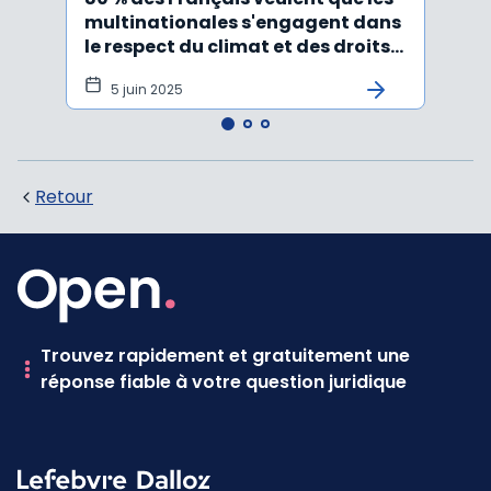
multinationales s'engagent dans
inter
le respect du climat et des droits
trava
humains
adop
5 juin 2025
20
Retour
Trouvez rapidement et gratuitement une
réponse fiable à votre question juridique