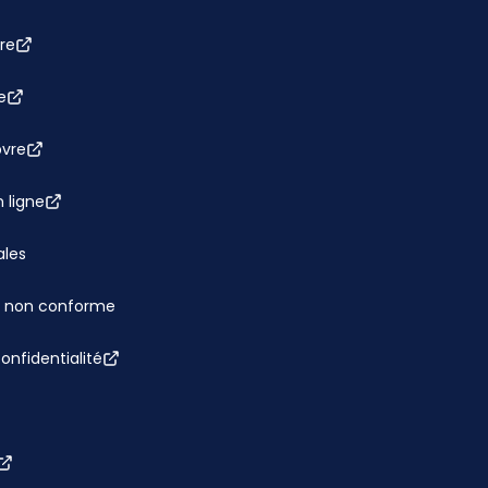
re
e
bvre
 ligne
ales
 : non conforme
confidentialité