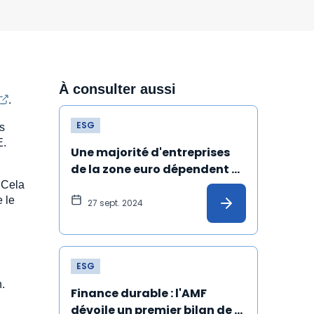
À consulter aussi
.
ESG
s
E.
Une majorité d'entreprises 
de la zone euro dépendent 
de "manière critique" de la 
. Cela
e le
nature
27 sept. 2024
ESG
n.
Finance durable : l'AMF 
dévoile un premier bilan de 