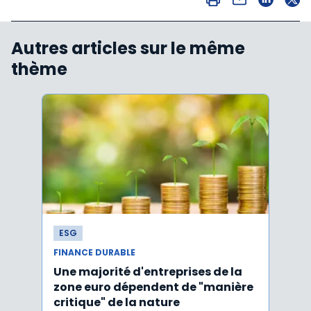
Autres articles sur le même
thème
ESG
ESG
FINANCE DURABLE
FINAN
Une majorité d'entreprises de la
Finan
zone euro dépendent de "manière
premi
critique" de la nature