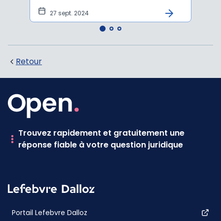
27 sept. 2024
19 
Retour
Trouvez rapidement et gratuitement une
réponse fiable à votre question juridique
Portail Lefebvre Dalloz