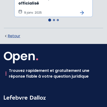
officialisé
un pr
natu
9 janv. 2025
9 j
Retour
Trouvez rapidement et gratuitement une
réponse fiable à votre question juridique