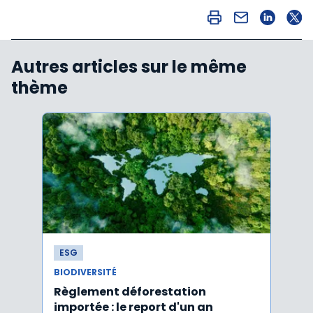
Autres articles sur le même
thème
ESG
ESG
BIODIVERSITÉ
BIODI
Règlement déforestation
Vale
importée : le report d'un an
écos