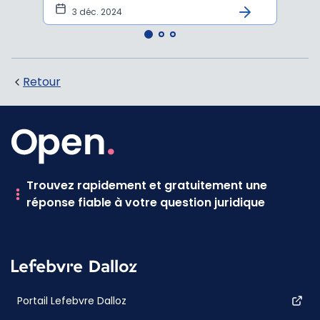
3 déc. 2024
20
Retour
Trouvez rapidement et gratuitement une
réponse fiable à votre question juridique
Portail Lefebvre Dalloz