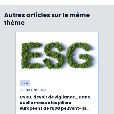
Autres articles sur le même
thème
ESG
ESG
REPORTING ESG
REPOR
CSRD, devoir de vigilance… Dans
CSRD 
quelle mesure les piliers
jour 
européens de l’ESG peuvent-ils
certi
être rabotés ?