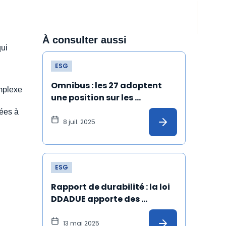
À consulter aussi
ui
ESG
Omnibus : les 27 adoptent 
mplexe
une position sur les 
directives CSRD et CS3D
iées à
8 juil. 2025
ESG
Rapport de durabilité : la loi 
DDADUE apporte des 
modifications et s’aligne sur 
« Omnibus »
13 mai 2025