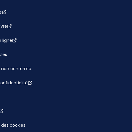
e
bvre
 ligne
ales
 : non conforme
confidentialité
 des cookies