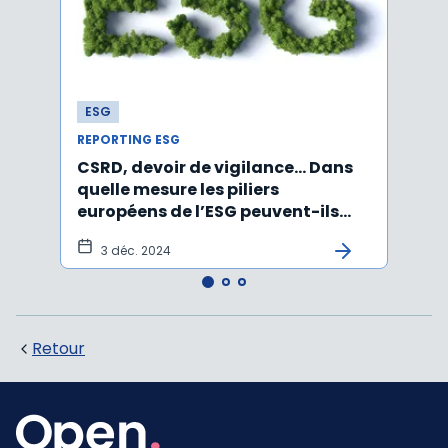
ESG
ESG
REPORTING ESG
REPOR
CSRD, devoir de vigilance… Dans
CSRD 
quelle mesure les piliers
jour 
européens de l’ESG peuvent-ils
certi
être rabotés ?
3 déc. 2024
20
Retour