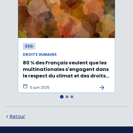
ESG
ESG
DROITS HUMAINS
DROIT
80 % des Français veulent que les
Le r
multinationales s'engagent dans
inter
le respect du climat et des droits
trava
humains
adop
5 juin 2025
20
Retour