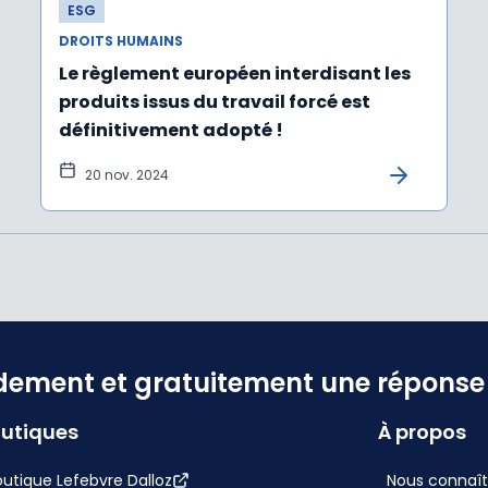
ESG
DROITS HUMAINS
Le règlement européen interdisant les
produits issus du travail forcé est
définitivement adopté !
20 nov. 2024
dement et gratuitement une réponse f
utiques
À propos
utique Lefebvre Dalloz
Nous connaît