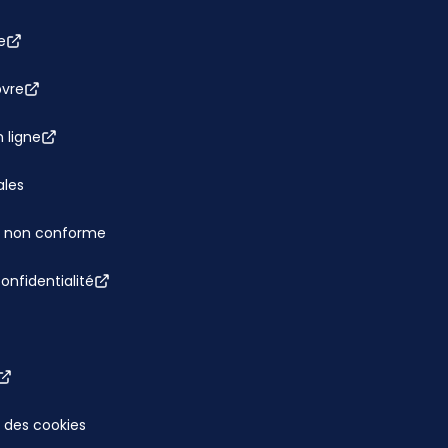
e
bvre
 ligne
ales
 : non conforme
confidentialité
 des cookies