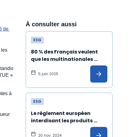
À consulter aussi
é de 
ESG
 les
80 % des Français veulent 
que les multinationales 
s'engagent dans le respect 
 tandis
du climat et des droits 
5 juin 2025
 l'UE »
humains
ntes à
ESG
Le règlement européen 
gueur
interdisant les produits 
issus du travail forcé est 
définitivement adopté !
20 nov. 2024