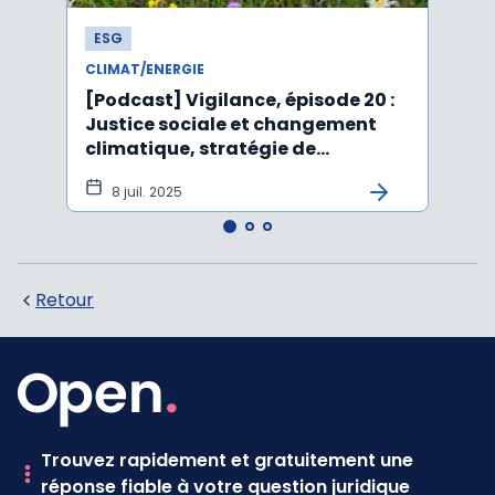
ESG
ESG
CLIMAT/ENERGIE
CLIMA
[Podcast] Vigilance, épisode 20 :
Affai
Justice sociale et changement
rejet
climatique, stratégie de
péru
durabilité, IA et ESG
8 juil. 2025
5 j
Retour
Trouvez rapidement et gratuitement une
réponse fiable à votre question juridique