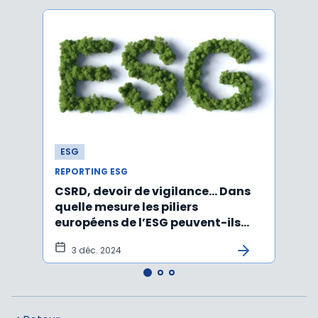
ESG
ESG
REPORTING ESG
REPOR
CSRD, devoir de vigilance… Dans
CSRD 
quelle mesure les piliers
jour 
européens de l’ESG peuvent-ils
certi
être rabotés ?
3 déc. 2024
20