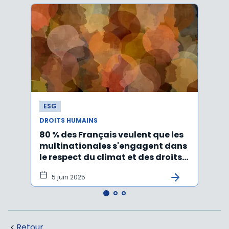
ESG
ESG
DROITS HUMAINS
DROIT
80 % des Français veulent que les
Le r
multinationales s'engagent dans
inter
le respect du climat et des droits
trava
humains
adop
5 juin 2025
20
Retour