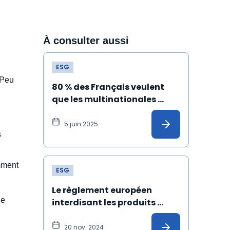
À consulter aussi
ESG
 Peu
80 % des Français veulent 
que les multinationales 
s'engagent dans le respect 
du climat et des droits 
5 juin 2025
s
humains
mment
ESG
Le règlement européen 
de
interdisant les produits 
issus du travail forcé est 
définitivement adopté !
20 nov. 2024