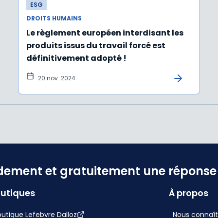
ESG
DROITS HUMAINS
Le règlement européen interdisant les
produits issus du travail forcé est
définitivement adopté !
20 nov. 2024
dement et gratuitement une réponse f
utiques
À propos
utique Lefebvre Dalloz
Nous connaît