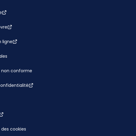
e
bvre
 ligne
ales
 : non conforme
confidentialité
 des cookies