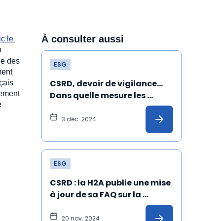
À consulter aussi
c le 
en
ue des
ESG
ment
CSRD, devoir de vigilance… 
çais
uement
Dans quelle mesure les 
e
piliers européens de l’ESG 
peuvent-ils être rabotés ?
3 déc. 2024
ESG
CSRD : la H2A publie une mise 
à jour de sa FAQ sur la 
mission de certification
20 nov. 2024