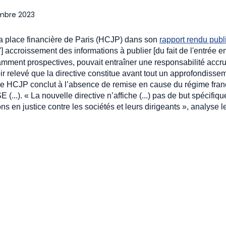
mbre 2023
 la place financière de Paris (HCJP) dans son
rapport rendu publi
l'] accroissement des informations à publier [du fait de l'entrée 
tamment prospectives, pouvait entraîner une responsabilité accr
oir relevé que la directive constitue avant tout un approfondisse
), le HCJP conclut à l’absence de remise en cause du régime fran
(...). « La nouvelle directive n’affiche (...) pas de but spécifiq
s en justice contre les sociétés et leurs dirigeants », analyse l