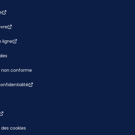
e
bvre
 ligne
ales
 : non conforme
confidentialité
 des cookies