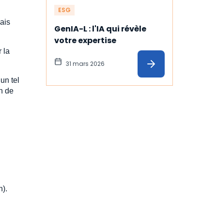
ESG
ais
GenIA-L : l'IA qui révèle 
votre expertise
 la
31 mars 2026
un tel
n de
n).