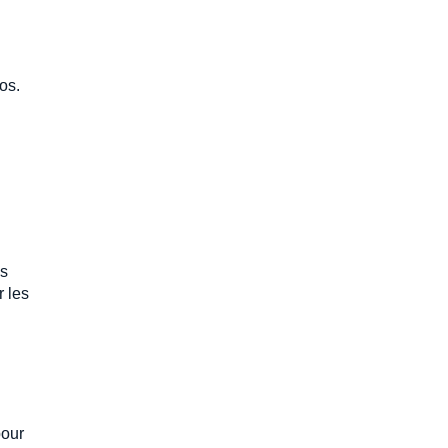
os.
es
r les
pour