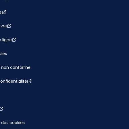
e
bvre
 ligne
ales
 : non conforme
confidentialité
 des cookies