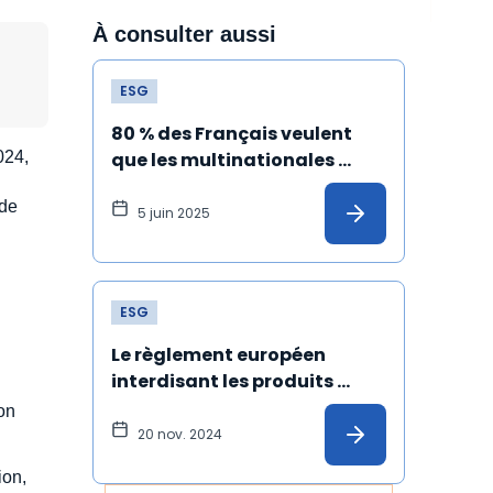
À consulter aussi
ESG
80 % des Français veulent 
2024,
que les multinationales 
s'engagent dans le respect 
 de
du climat et des droits 
5 juin 2025
humains
ESG
Le règlement européen 
interdisant les produits 
issus du travail forcé est 
on
définitivement adopté !
20 nov. 2024
ion,