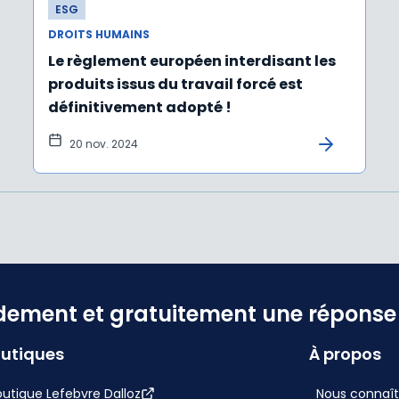
ESG
DROITS HUMAINS
Le règlement européen interdisant les
produits issus du travail forcé est
définitivement adopté !
20 nov. 2024
dement et gratuitement une réponse f
utiques
À propos
utique Lefebvre Dalloz
Nous connaît