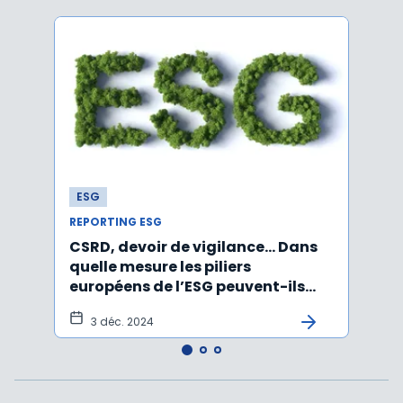
ESG
ESG
REPORTING ESG
REPOR
CSRD, devoir de vigilance… Dans
CSRD 
quelle mesure les piliers
jour 
européens de l’ESG peuvent-ils
certi
être rabotés ?
3 déc. 2024
20