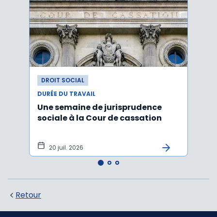
DROIT SOCIAL
DROI
DURÉE DU TRAVAIL
DURÉE
Une semaine de jurisprudence
Forfa
sociale à la Cour de cassation
repos
20 juil. 2026
12 
Retour