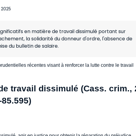
 2025
gnificatifs en matière de travail dissimulé portant sur
étachement, la solidarité du donneur d'ordre, l'absence de
e du bulletin de salaire.
udentielles récentes visant à renforcer la lutte contre le travail
de travail dissimulé (Cass. crim.,
-85.595)
ssimulé, agir en justice pour obtenir la réparation du préjudice