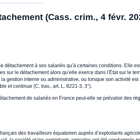
tachement (Cass. crim., 4 févr. 20
le détachement à ses salariés qu'à certaines conditions. Elle es
es sur le détachement alors qu’elle exerce dans l'État sur le terr
 la gestion interne ou administrative, ou lorsque son activité est
le et continue (C. trav., art. L. 8221-3, 3°).
 détachement de salariés en France peut-elle se prévaloir des rè
 français des travailleurs équatorien auprès d’exploitants agricol
avail, la société et les exploitants agricoles ont été condamnés p