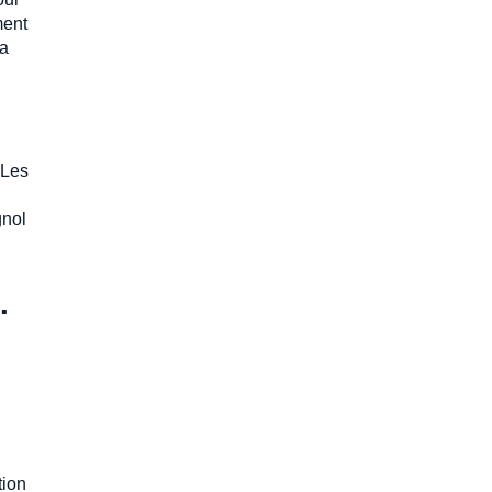
ment
la
 Les
gnol
.
tion