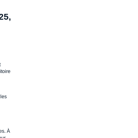
25,
t
itoire
gles
es. À
our