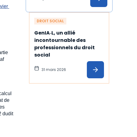
vier 
DROIT SOCIAL
GenIA‑L, un allié 
incontournable des 
professionnels du droit 
rtie
social
af
31 mars 2026
calcul
at de
des
2 dudit