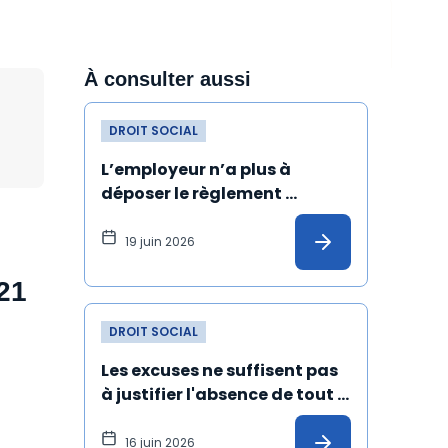
À consulter aussi
DROIT SOCIAL
L’employeur n’a plus à 
déposer le règlement 
intérieur au greffe du conseil 
de prud’hommes
19 juin 2026
 21
DROIT SOCIAL
Les excuses ne suffisent pas 
à justifier l'absence de tout 
harcèlement sexuel
16 juin 2026