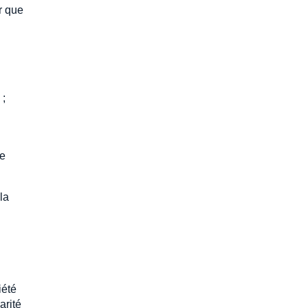
er que
 ;
de
la
iété
arité