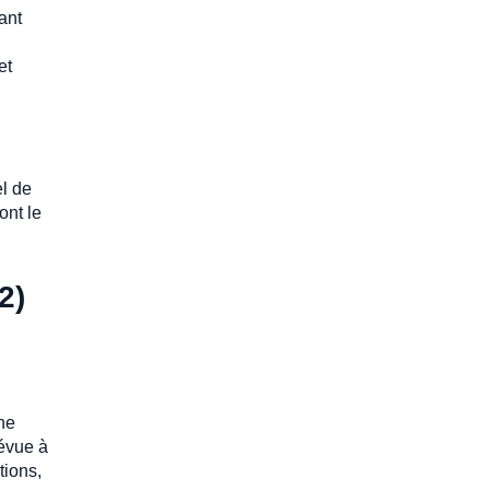
ant
et
el de
ont le
2)
une
révue à
tions,